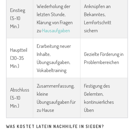
Wiederholung der
Anknüpfen an
Einstieg
letzten Stunde,
Bekanntes,
(5-10
Klärung von Fragen
Lernfortschritt
Min.)
zu
Hausaufgaben
sichern
Erarbeitung neuer
Hauptteil
Inhalte,
Gezielte Förderung in
(30-35
Übungsaufgaben,
Problembereichen
Min.)
Vokabeltraining
Zusammenfassung,
Festigung des
Abschluss
kleine
Gelernten,
(5-10
Übungsaufgaben für
kontinuierliches
Min.)
zu Hause
Üben
WAS KOSTET LATEIN NACHHILFE IN SIEGEN?